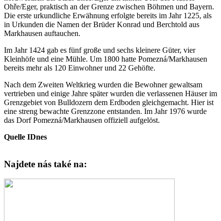
Ohře/Eger, praktisch an der Grenze zwischen Böhmen und Bayern.
Die erste urkundliche Erwähnung erfolgte bereits im Jahr 1225, als
in Urkunden die Namen der Brüder Konrad und Berchtold aus
Markhausen auftauchen.
Im Jahr 1424 gab es fünf große und sechs kleinere Güter, vier
Kleinhöfe und eine Mühle. Um 1800 hatte Pomezná/Markhausen
bereits mehr als 120 Einwohner und 22 Gehöfte.
Nach dem Zweiten Weltkrieg wurden die Bewohner gewaltsam
vertrieben und einige Jahre später wurden die verlassenen Häuser im
Grenzgebiet von Bulldozern dem Erdboden gleichgemacht. Hier ist
eine streng bewachte Grenzzone entstanden. Im Jahr 1976 wurde
das Dorf Pomezná/Markhausen offiziell aufgelöst.
Quelle IDnes
Najdete nás také na: