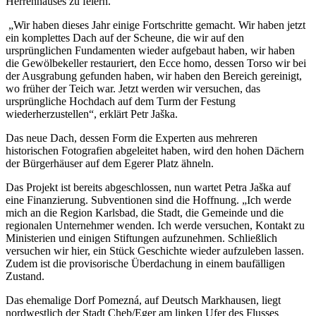
Herrenhauses zu feiern.
„Wir haben dieses Jahr einige Fortschritte gemacht. Wir haben jetzt
ein komplettes Dach auf der Scheune, die wir auf den
ursprünglichen Fundamenten wieder aufgebaut haben, wir haben
die Gewölbekeller restauriert, den Ecce homo, dessen Torso wir bei
der Ausgrabung gefunden haben, wir haben den Bereich gereinigt,
wo früher der Teich war. Jetzt werden wir versuchen, das
ursprüngliche Hochdach auf dem Turm der Festung
wiederherzustellen“, erklärt Petr Jaška.
Das neue Dach, dessen Form die Experten aus mehreren
historischen Fotografien abgeleitet haben, wird den hohen Dächern
der Bürgerhäuser auf dem Egerer Platz ähneln.
Das Projekt ist bereits abgeschlossen, nun wartet Petra Jaška auf
eine Finanzierung. Subventionen sind die Hoffnung. „Ich werde
mich an die Region Karlsbad, die Stadt, die Gemeinde und die
regionalen Unternehmer wenden. Ich werde versuchen, Kontakt zu
Ministerien und einigen Stiftungen aufzunehmen. Schließlich
versuchen wir hier, ein Stück Geschichte wieder aufzuleben lassen.
Zudem ist die provisorische Überdachung in einem baufälligen
Zustand.
Das ehemalige Dorf Pomezná, auf Deutsch Markhausen, liegt
nordwestlich der Stadt Cheb/Eger am linken Ufer des Flusses