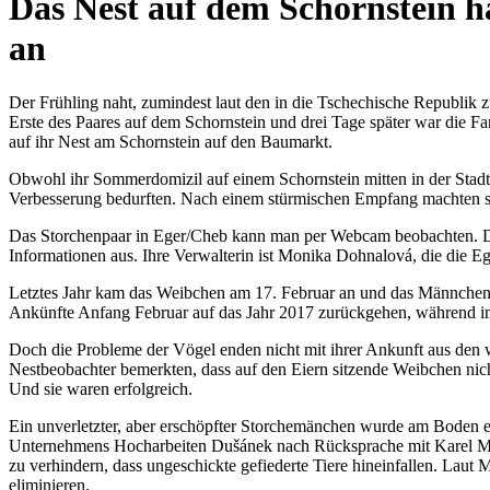
Das Nest auf dem Schornstein ha
an
Der Frühling naht, zumindest laut den in die Tschechische Republik 
Erste des Paares auf dem Schornstein und drei Tage später war die F
auf ihr Nest am Schornstein auf den Baumarkt.
Obwohl ihr Sommerdomizil auf einem Schornstein mitten in der Stadt
Verbesserung bedurften. Nach einem stürmischen Empfang machten s
Das Storchenpaar in Eger/Cheb kann man per Webcam beobachten. Den
Informationen aus. Ihre Verwalterin ist Monika Dohnalová, die die Ege
Letztes Jahr kam das Weibchen am 17. Februar an und das Männchen ges
Ankünfte Anfang Februar auf das Jahr 2017 zurückgehen, während im 
Doch die Probleme der Vögel enden nicht mit ihrer Ankunft aus den w
Nestbeobachter bemerkten, dass auf den Eiern sitzende Weibchen nich
Und sie waren erfolgreich.
Ein unverletzter, aber erschöpfter Storchemänchen wurde am Boden ein
Unternehmens Hocharbeiten Dušánek nach Rücksprache mit Karel Makon
zu verhindern, dass ungeschickte gefiederte Tiere hineinfallen. Laut 
eliminieren.