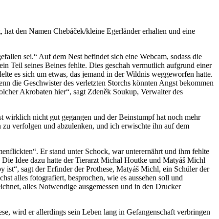
et, hat den Namen Chebáček/kleine Egerländer erhalten und eine
gefallen sei.“ Auf dem Nest befindet sich eine Webcam, sodass die
in Teil seines Beines fehlte. Dies geschah vermutlich aufgrund einer
elte es sich um etwas, das jemand in der Wildnis weggeworfen hatte.
rn, denn die Geschwister des verletzten Storchs könnten Angst bekommen
 solcher Akrobaten hier“, sagt Zdeněk Soukup, Verwalter des
ist wirklich nicht gut gegangen und der Beinstumpf hat noch mehr
n zu verfolgen und abzulenken, und ich erwischte ihn auf dem
nflickten“. Er stand unter Schock, war unterernährt und ihm fehlte
se. Die Idee dazu hatte der Tierarzt Michal Houtke und Matyáš Michl
ist“, sagt der Erfinder der Prothese, Matyáš Michl, ein Schüler der
st alles fotografiert, besprochen, wie es aussehen soll und
zeichnet, alles Notwendige ausgemessen und in den Drucker
e, wird er allerdings sein Leben lang in Gefangenschaft verbringen