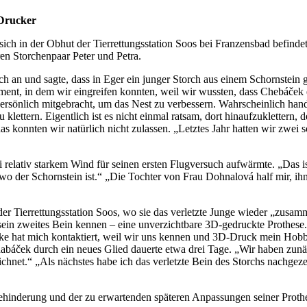
-Drucker
sich in der Obhut der Tierrettungsstation Soos bei Franzensbad befind
en Storchenpaar Peter und Petra.
h an und sagte, dass in Eger ein junger Storch aus einem Schornstein 
ment, in dem wir eingreifen konnten, weil wir wussten, dass Chebáček e
rsönlich mitgebracht, um das Nest zu verbessern. Wahrscheinlich hand
zu klettern. Eigentlich ist es nicht einmal ratsam, dort hinaufzuklette
as konnten wir natürlich nicht zulassen. „Letztes Jahr hatten wir zwei
ei relativ starkem Wind für seinen ersten Flugversuch aufwärmte. „Das 
wo der Schornstein ist.“ „Die Tochter von Frau Dohnalová half mir, ih
 Tierrettungsstation Soos, wo sie das verletzte Junge wieder „zusamme
rnt sein zweites Bein kennen – eine unverzichtbare 3D-gedruckte Prothe
ke hat mich kontaktiert, weil wir uns kennen und 3D-Druck mein Hobby 
abáček durch ein neues Glied dauerte etwa drei Tage. „Wir haben zunäch
chnet.“ „Als nächstes habe ich das verletzte Bein des Storchs nachge
ehinderung und der zu erwartenden späteren Anpassungen seiner Prothes