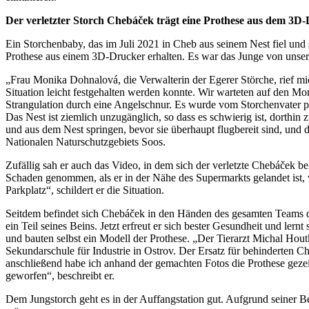
Der verletzter Storch Chebáček trägt eine Prothese aus dem 3D
Ein Storchenbaby, das im Juli 2021 in Cheb aus seinem Nest fiel und 
Prothese aus einem 3D-Drucker erhalten. Es war das Junge von unser
„Frau Monika Dohnalová, die Verwalterin der Egerer Störche, rief mic
Situation leicht festgehalten werden konnte. Wir warteten auf den Mo
Strangulation durch eine Angelschnur. Es wurde vom Storchenvater pe
Das Nest ist ziemlich unzugänglich, so dass es schwierig ist, dorthin 
und aus dem Nest springen, bevor sie überhaupt flugbereit sind, und d
Nationalen Naturschutzgebiets Soos.
Zufällig sah er auch das Video, in dem sich der verletzte Chebáček b
Schaden genommen, als er in der Nähe des Supermarkts gelandet ist, 
Parkplatz“, schildert er die Situation.
Seitdem befindet sich Chebáček in den Händen des gesamten Teams der
ein Teil seines Beins. Jetzt erfreut er sich bester Gesundheit und le
und bauten selbst ein Modell der Prothese. „Der Tierarzt Michal Hout
Sekundarschule für Industrie in Ostrov. Der Ersatz für behinderten Ch
anschließend habe ich anhand der gemachten Fotos die Prothese gezei
geworfen“, beschreibt er.
Dem Jungstorch geht es in der Auffangstation gut. Aufgrund seiner B