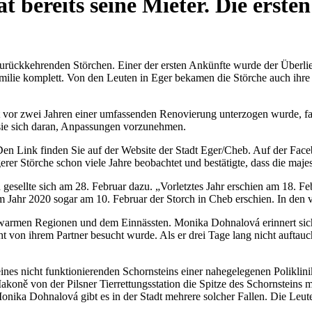
t bereits seine Mieter. Die erst
zurückkehrenden Störchen. Einer der ersten Ankünfte wurde der Überli
amilie komplett. Von den Leuten in Eger bekamen die Störche auch ihre
 vor zwei Jahren einer umfassenden Renovierung unterzogen wurde, fan
ie sich daran, Anpassungen vorzunehmen.
 Link finden Sie auf der Website der Stadt Eger/Cheb. Auf der Faceb
rer Störche schon viele Jahre beobachtet und bestätigte, dass die majes
ellte sich am 28. Februar dazu. „Vorletztes Jahr erschien am 18. Febr
Jahr 2020 sogar am 10. Februar der Storch in Cheb erschien. In den 
armen Regionen und dem Einnässten. Monika Dohnalová erinnert sich le
t von ihrem Partner besucht wurde. Als er drei Tage lang nicht aufta
es nicht funktionierenden Schornsteins einer nahegelegenen Poliklinik
ě von der Pilsner Tierrettungsstation die Spitze des Schornsteins mi
Monika Dohnalová gibt es in der Stadt mehrere solcher Fallen. Die Leut