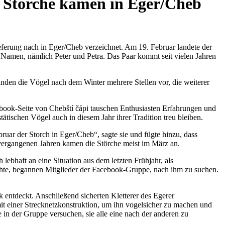
en Störche kamen in Eger/Cheb
eferung nach in Eger/Cheb verzeichnet. Am 19. Februar landete der
 Namen, nämlich Peter und Petra. Das Paar kommt seit vielen Jahren
den die Vögel nach dem Winter mehrere Stellen vor, die weiterer
ook-Seite von Chebští čápi tauschen Enthusiasten Erfahrungen und
tätischen Vögel auch in diesem Jahr ihrer Tradition treu bleiben.
uar der Storch in Eger/Cheb“, sagte sie und fügte hinzu, dass
vergangenen Jahren kamen die Störche meist im März an.
bhaft an eine Situation aus dem letzten Frühjahr, als
uchte, begannen Mitglieder der Facebook-Gruppe, nach ihm zu suchen.
 entdeckt. Anschließend sicherten Kletterer des Egerer
t einer Strecknetzkonstruktion, um ihn vogelsicher zu machen und
e in der Gruppe versuchen, sie alle eine nach der anderen zu